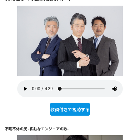
歌詞付きで視聴する
不眠不休の民 -孤独なエンジニアの歌-