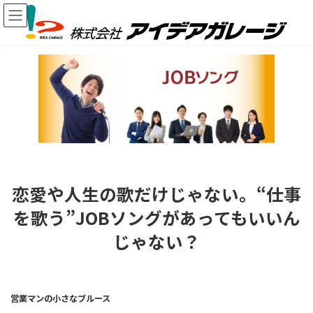
コ
ナ
ン
ビ
テ
ゲ
ン
ー
ツ
シ
へ
ョ
ス
ン
キ
に
ッ
移
プ
動
恋愛や人生の歌だけじゃない。“仕事
を歌う”JOBソングがあってもいいん
じゃない？
営業マンの小さなブルース