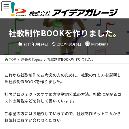
コ
ナ
ン
ビ
テ
ゲ
ン
ー
ツ
シ
社歌制作BOOKを作りました。
へ
ョ
ス
ン
最
キ
に
2019年3月24日
2023年10月6日
kurokuma
終
ッ
移
更
新
プ
動
日
時
TOP
過去のTopics
社歌制作BOOKを作りました。
:
これから社歌制作をお考えの方のために、社歌の作り方を説明し
た社歌制作BOOKを作りました。
社内プロジェクトのすすめ方や歌詞公募の方法、社歌にかかるコ
ストの解説などを詳しく書いています。
ご希望の方にはお送りしていますので、社歌制作ドットコムから
お気軽にお問い合わせください。